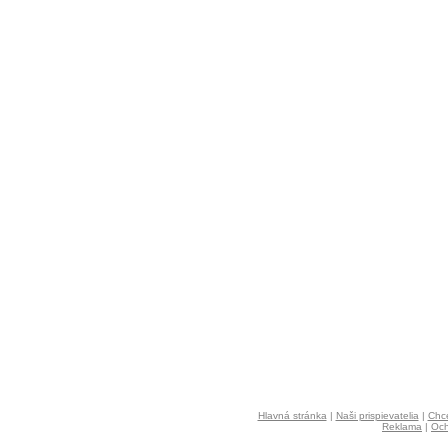
Hlavná stránka
|
Naši prispievatelia
|
Chce
Reklama
|
Och