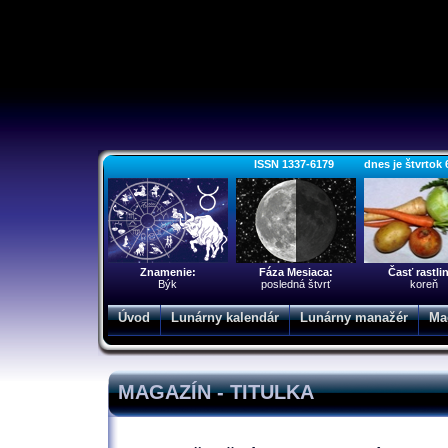
ISSN 1337-6179 dnes je štvrtok 6. 
Znamenie:
Fáza Mesiaca:
Časť rastli
Býk
posledná štvrť
koreň
Úvod
Lunárny kalendár
Lunárny manažér
Ma
MAGAZÍN - TITULKA