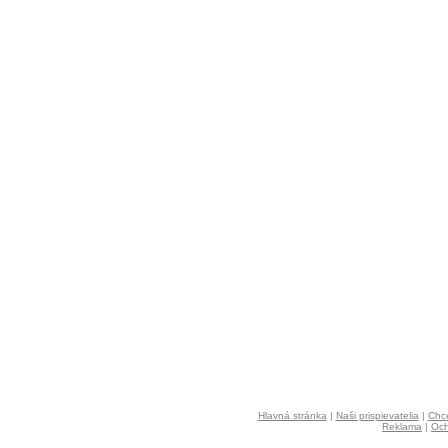
Hlavná stránka
|
Naši prispievatelia
|
Chce
Reklama
|
Och