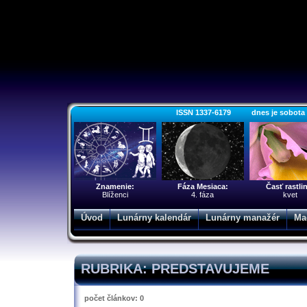
ISSN 1337-6179 dnes je sobota 8.
Znamenie:
Fáza Mesiaca:
Časť rastli
Blíženci
4. fáza
kvet
Úvod
Lunárny kalendár
Lunárny manažér
Ma
RUBRIKA: PREDSTAVUJEME
počet článkov: 0