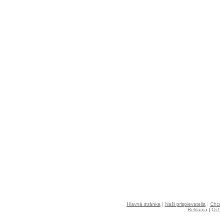
Hlavná stránka
|
Naši prispievatelia
|
Chce
Reklama
|
Och