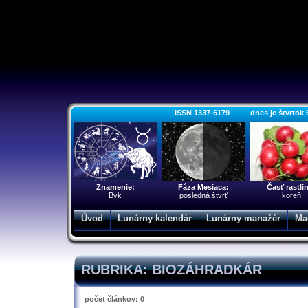
ISSN 1337-6179 dnes je štvrtok 6. 
Znamenie:
Fáza Mesiaca:
Časť rastli
Býk
posledná štvrť
koreň
Úvod
Lunárny kalendár
Lunárny manažér
Ma
RUBRIKA: BIOZÁHRADKÁR
počet článkov: 0