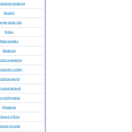
xikačná medicína
Ekoštýl
ergie okolo nás
Krása
Makrobiotika
Medicína
ista organizmu
rtnerské vzťahy
redstavujeme
rírodná lekáreň
sychohygiena
Redakcia
Zdravá výživa
dravé bývanie