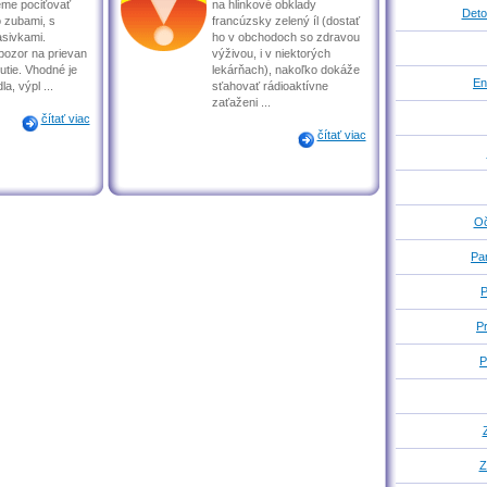
me pociťovať
na hlinkové obklady
Deto
 zubami, s
francúzsky zelený íl (dostať
asivkami.
ho v obchodoch so zdravou
pozor na prievan
výživou, i v niektorých
utie. Vhodné je
lekárňach), nakoľko dokáže
En
la, výpl ...
sťahovať rádioaktívne
zaťaženi ...
čítať viac
čítať viac
Oč
Pa
P
P
P
Z