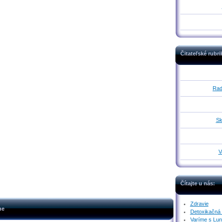
Čitateľské rubr
Rad
Sk
V
Čítajte u nás:
Zdravie
ne
Detoxikačná
Varíme s Lu