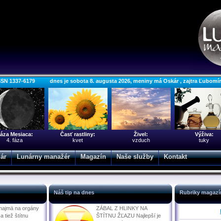
SSN 1337-6179 dnes je sobota 8. augusta 2026, meniny má Oskár , zajtra Ľubomí
áza Mesiaca:
Časť rastliny:
Živel:
Výživa:
4. fáza
kvet
vzduch
tuky
ár
Lunárny manažér
Magazín
Naše služby
Kontakt
Náš tip na dnes
Rubriky magazí
najmä na orgány
ZÁBAL Z HLINKY NA
a tiež štítnu
ŠTÍTNU ŽĽAZU Najlepší je