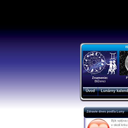
I
Znamenie:
F
Blíženci
Úvod
Lunárny kalend
Zdravie dnes podľa Luny
Býk vplýva 
v okolí krku 