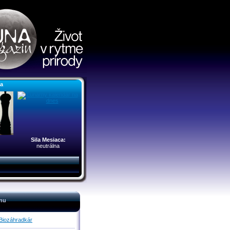
ra
Sila Mesiaca:
neutrálna
nu
Biozáhradkár