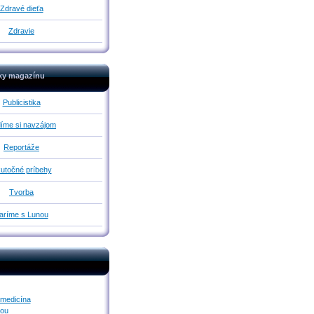
Zdravé dieťa
Zdravie
iky magazínu
Publicistika
íme si navzájom
Reportáže
utočné príbehy
Tvorba
aríme s Lunou
 medicína
nou