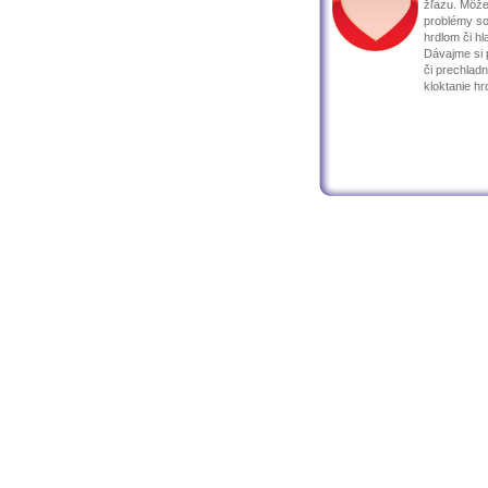
žľazu. Môže
problémy so
hrdlom či hl
Dávajme si 
či prechladn
kloktanie hrd