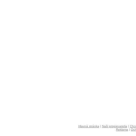
Hlavná stránka
|
Naši prispievatelia
|
Chce
Reklama
|
Och