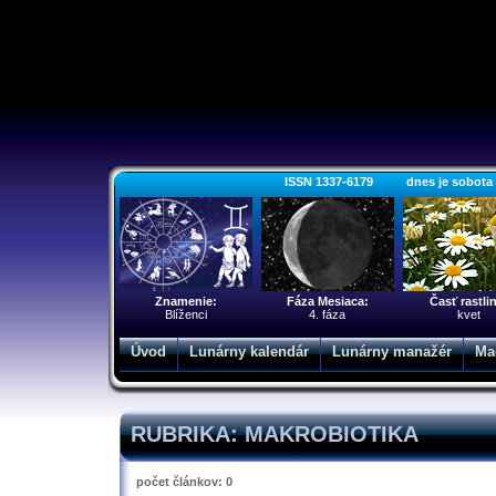
ISSN 1337-6179 dnes je sobota 8.
Znamenie:
Fáza Mesiaca:
Časť rastli
Blíženci
4. fáza
kvet
Úvod
Lunárny kalendár
Lunárny manažér
Ma
RUBRIKA: MAKROBIOTIKA
počet článkov: 0